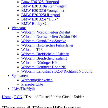
Bmw E36 325i Ringtool
BMW E30 318is Rennwagen
BMW E30 325i Youngtimer
BMW E30 325i Ringtool
BMW E30 325i *Hulk*
BMW Bobby Car
Webcams
Webcam: Nordschleifen Zufahrt
Webcam: Nordschleifen Zufahrt DH
Webcam: Grand-Prix-Strecke
Webcam: Historisches Fahrerlager
Webcam: T13
Webcam: Breidscheid / Adenau
Webcam: Breidscheid Zufahrt
Webcam: Döttinger Höhe
Webcam: Döttinger Höhe NS
Webcam: Landstraße B258 Richtung Nürburg
Sponsoren
Werbemöglichkeiten
Presseberichte
#LiveTheMyth
Home
/
RCN
/
Test und Einstellfahrten Circuit Zolder