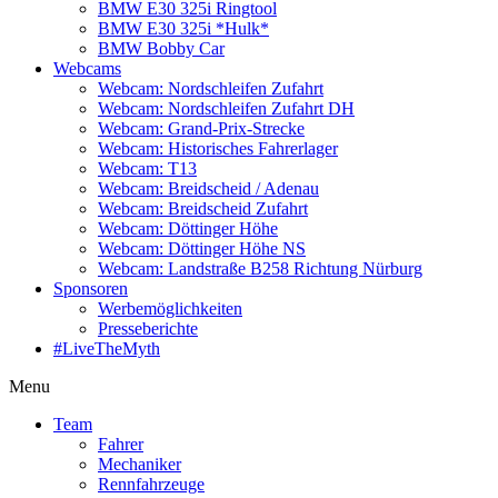
BMW E30 325i Ringtool
BMW E30 325i *Hulk*
BMW Bobby Car
Webcams
Webcam: Nordschleifen Zufahrt
Webcam: Nordschleifen Zufahrt DH
Webcam: Grand-Prix-Strecke
Webcam: Historisches Fahrerlager
Webcam: T13
Webcam: Breidscheid / Adenau
Webcam: Breidscheid Zufahrt
Webcam: Döttinger Höhe
Webcam: Döttinger Höhe NS
Webcam: Landstraße B258 Richtung Nürburg
Sponsoren
Werbemöglichkeiten
Presseberichte
#LiveTheMyth
Menu
Team
Fahrer
Mechaniker
Rennfahrzeuge