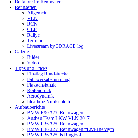
Beifahrer im Rennwagen
Rennserien
Allgemein
VLN
RCN
GLP
Rallye
Termine
Livestream by 3DRACE-log
Galerie
Bilder
Video
Tipps und Tricks
Einstieg Rundstrecke
Fahrwerkabstimmung
Flaggensignale
Reifendruck
Aerodynamik
Ideallinie Nordschleife
Aufbauberichte
BMW E90 325i Rennwagen
Ausbau Team LKW VLN 2017
BMW E36 325i Rennwagen
BMW E36 325i Rennwagen #LiveTheMyth
BMW E36 325tds Ringtool