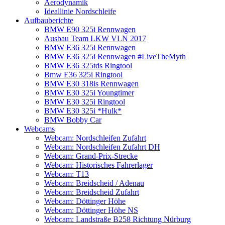
Aerodynamik
Ideallinie Nordschleife
Aufbauberichte
BMW E90 325i Rennwagen
Ausbau Team LKW VLN 2017
BMW E36 325i Rennwagen
BMW E36 325i Rennwagen #LiveTheMyth
BMW E36 325tds Ringtool
Bmw E36 325i Ringtool
BMW E30 318is Rennwagen
BMW E30 325i Youngtimer
BMW E30 325i Ringtool
BMW E30 325i *Hulk*
BMW Bobby Car
Webcams
Webcam: Nordschleifen Zufahrt
Webcam: Nordschleifen Zufahrt DH
Webcam: Grand-Prix-Strecke
Webcam: Historisches Fahrerlager
Webcam: T13
Webcam: Breidscheid / Adenau
Webcam: Breidscheid Zufahrt
Webcam: Döttinger Höhe
Webcam: Döttinger Höhe NS
Webcam: Landstraße B258 Richtung Nürburg