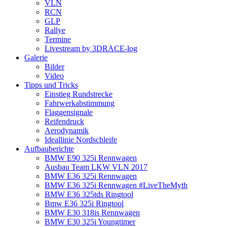
VLN
RCN
GLP
Rallye
Termine
Livestream by 3DRACE-log
Galerie
Bilder
Video
Tipps und Tricks
Einstieg Rundstrecke
Fahrwerkabstimmung
Flaggensignale
Reifendruck
Aerodynamik
Ideallinie Nordschleife
Aufbauberichte
BMW E90 325i Rennwagen
Ausbau Team LKW VLN 2017
BMW E36 325i Rennwagen
BMW E36 325i Rennwagen #LiveTheMyth
BMW E36 325tds Ringtool
Bmw E36 325i Ringtool
BMW E30 318is Rennwagen
BMW E30 325i Youngtimer