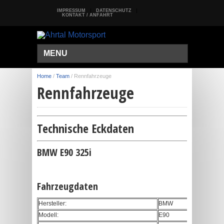
IMPRESSUM
DATENSCHUTZ
KONTAKT / ANFAHRT
MENU
Home
/
Team
/
Rennfahrzeuge
Rennfahrzeuge
Technische Eckdaten
BMW E90 325i
Fahrzeugdaten
Hersteller:
BMW
Modell:
E90