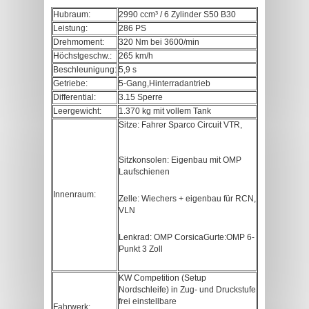
Hubraum:
2990 ccm³ / 6 Zylinder S50 B30
Leistung:
286 PS
Drehmoment:
320 Nm bei 3600/min
Höchstgeschw.:
265 km/h
Beschleunigung:
5,9 s
Getriebe:
5-Gang,Hinterradantrieb
Differential:
3.15 Sperre
Leergewicht:
1.370 kg mit vollem Tank
Sitze: Fahrer Sparco Circuit VTR,
Sitzkonsolen: Eigenbau mit OMP
Laufschienen
Innenraum:
Zelle: Wiechers + eigenbau für RCN,
VLN
Lenkrad: OMP CorsicaGurte:OMP 6-
Punkt 3 Zoll
KW Competition (Setup
Nordschleife) in Zug- und Druckstufe
frei einstellbare
Fahrwerk: