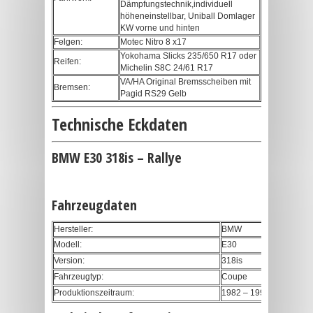
Dämpfungstechnik,individuell
höheneinstellbar, Uniball Domlager
KW vorne und hinten
Felgen:
Motec Nitro 8 x17
Yokohama Slicks 235/650 R17 oder
Reifen:
Michelin S8C 24/61 R17
VA/HA Original Bremsscheiben mit
Bremsen:
Pagid RS29 Gelb
Technische Eckdaten
BMW E30 318is – Rallye
Fahrzeugdaten
Hersteller:
BMW
Modell:
E30
Version:
318is
Fahrzeugtyp:
Coupe
Produktionszeitraum:
1982 – 1994