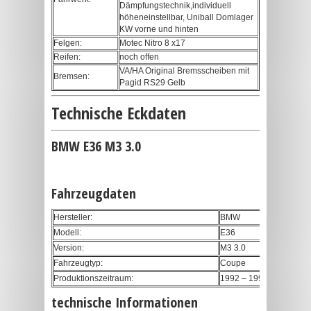
Dämpfungstechnik,individuell
höheneinstellbar, Uniball Domlager
KW vorne und hinten
Felgen:
Motec Nitro 8 x17
Reifen:
noch offen
VA/HA Original Bremsscheiben mit
Bremsen:
Pagid RS29 Gelb
Technische Eckdaten
BMW E36 M3 3.0
Fahrzeugdaten
Hersteller:
BMW
Modell:
E36
Version:
M3 3.0
Fahrzeugtyp:
Coupe
Produktionszeitraum:
1992 – 1999
technische Informationen