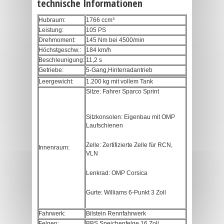
technische Informationen
Hubraum:
1766 ccm³
Leistung:
105 PS
Drehmoment:
145 Nm bei 4500/min
Höchstgeschw.:
184 km/h
Beschleunigung:
11,2 s
Getriebe:
5-Gang,Hinterradantrieb
Leergewicht:
1.200 kg mit vollem Tank
Sitze: Fahrer Sparco Sprint
Sitzkonsolen: Eigenbau mit OMP
Laufschienen
Zelle: Zertifizierte Zelle für RCN,
Innenraum:
VLN
Lenkrad: OMP Corsica
Gurte: Williams 6-Punkt 3 Zoll
Fahrwerk:
Bilstein Rennfahrwerk
Felgen:
BBS Speichenfelge 16 Zoll