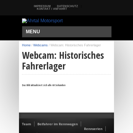
IMPRESSUM
DATENSCHUTZ
KONTAKT / ANFAHRT
MENU
Home
/
Webcams
/
Webcam: Historisches Fahrerlager
Webcam: Historisches
Fahrerlager
Das Bild aktualisiert sich alle 60 Sekunden
Team
Beifahrer im Rennwagen
Rennserien