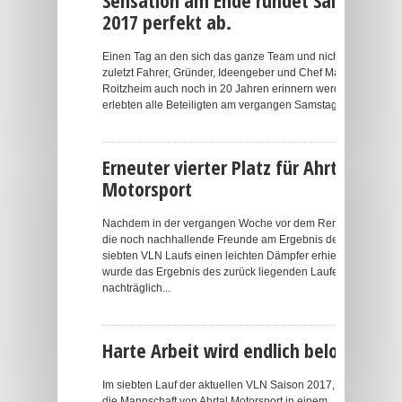
Sensation am Ende rundet Saison
2017 perfekt ab.
Einen Tag an den sich das ganze Team und nicht
zuletzt Fahrer, Gründer, Ideengeber und Chef Marc
Roitzheim auch noch in 20 Jahren erinnern werden,
erlebten alle Beteiligten am vergangen Samstag,...
Erneuter vierter Platz für Ahrtal
Motorsport
Nachdem in der vergangen Woche vor dem Rennen
die noch nachhallende Freunde am Ergebnis des
siebten VLN Laufs einen leichten Dämpfer erhielt; es
wurde das Ergebnis des zurück liegenden Laufes
nachträglich...
Harte Arbeit wird endlich belohnt
Im siebten Lauf der aktuellen VLN Saison 2017, holte
die Mannschaft von Ahrtal Motorsport in einem