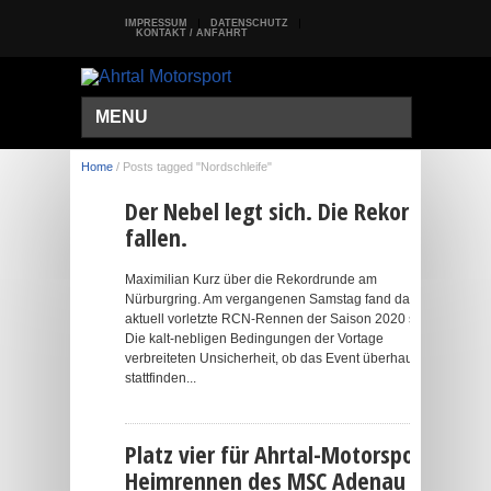
IMPRESSUM
DATENSCHUTZ
KONTAKT / ANFAHRT
MENU
Home
/
Posts tagged "Nordschleife"
Der Nebel legt sich. Die Rekorde
fallen.
Maximilian Kurz über die Rekordrunde am
Nürburgring. Am vergangenen Samstag fand das
aktuell vorletzte RCN-Rennen der Saison 2020 statt.
Die kalt-nebligen Bedingungen der Vortage
verbreiteten Unsicherheit, ob das Event überhaupt
stattfinden...
Platz vier für Ahrtal-Motorsport.
Heimrennen des MSC Adenau lief