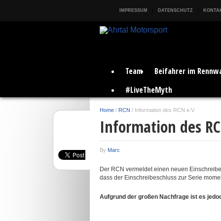
IMPRESSUM
DATENSCHUTZ
KONTAK
Team
Beifahrer im Rennw
#LiveTheMyth
Home
/
RCN
/
Information des RCN e.V.
Information des RC
By
Marc
Der RCN vermeldet einen neuen Einschreiber
dass der Einschreibeschluss zur Serie moment
Aufgrund der großen Nachfrage ist es jedo