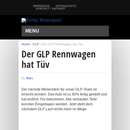
IMPRESSUM
DATENSCHUTZ
KONTAKT / ANFAHRT
MENU
Home
/
GLP
/
Der GLP Rennwagen hat Tüv
Der GLP Rennwagen
hat Tüv
By
Marc
Der nächste Meilenstein für unser GLP-Team ist
erreicht worden. Das Auto ist zu 90% fertig gestellt und
hat endlich Tüv bekommen. Alle verbauten Teile
konnten Eingetragen werden. Jetzt steht dem
nächstem GLP Lauf nichts mehr im Wege.